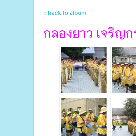
« back to album
กลองยาว เจริญกร